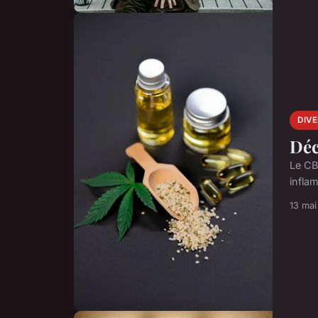
DIV
Déc
Le CB
inflam
13 ma