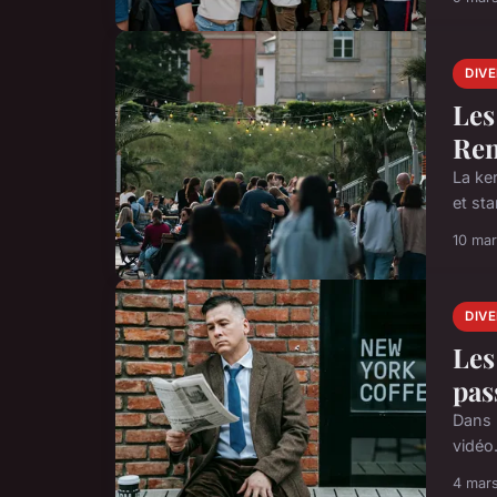
DIV
Les
Ren
La ke
et st
10 ma
DIV
Les
pas
Dans 
vidéo
4 mar