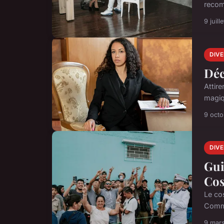
recom
9 juill
DIV
Déc
Attir
magiq
9 oct
DIV
Gui
Cos
Le co
Comme
9 mar