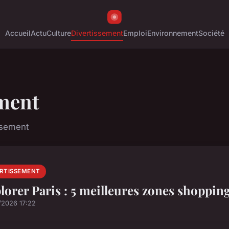
Accueil
Actu
Culture
Divertissement
Emploi
Environnement
Société
ment
issement
ERTISSEMENT
lorer Paris : 5 meilleures zones shoppin
/2026 17:22