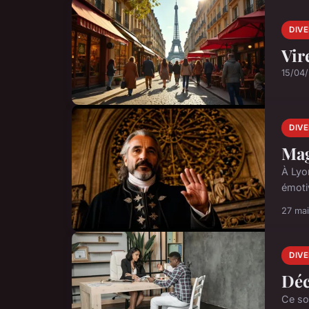
DIV
Vir
15/04
DIV
Mag
À Lyon
émotiv
27 ma
DIV
Déc
Ce so