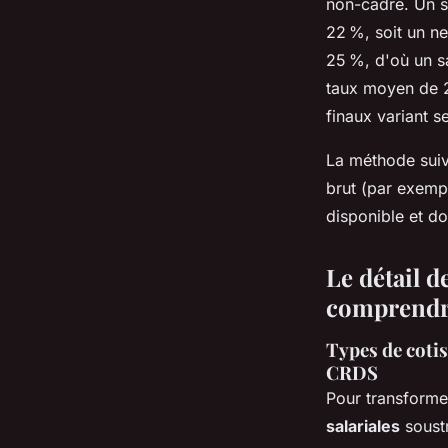
non-cadre. Un s
22 %, soit un n
25 %, d'où un sa
taux moyen de 23
finaux variant se
La méthode suivi
brut (par exemp
disponible et do
Le détail d
comprendre
Types de cotis
CRDS
Pour transformer
salariales
soustr