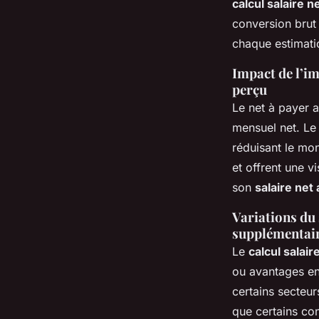
calcul salaire n
conversion brut 
chaque estimat
Impact de l’im
perçu
Le net à payer
mensuel net. Le
réduisant le mon
et offrent une v
son
salaire net
Variations du 
supplémentair
Le
calcul salair
ou avantages en
certains secteur
que certains con