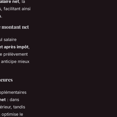
alaire net
, la
facilitant ainsi
s
.
le montant net
l salaire
et après impôt
,
 ce prélèvement
ié anticipe mieux
heures
upplémentaires
net
: dans
rieur, tandis
 optimise le