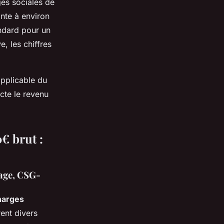
es sociales de
nte à environ
andard pour un
, les chiffres
applicable du
cte le revenu
€ brut :
mage, CSG-
harges
ent divers