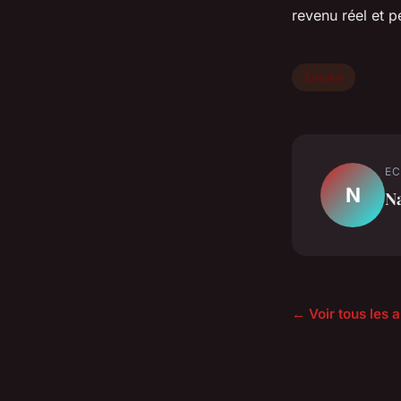
revenu réel et p
Emploi
EC
N
N
← Voir tous les a