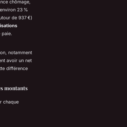
urance chômage,
 environ 23 %
utour de 937 €)
isations
e paie.
tion, notamment
nt avoir un net
te différence
des montants
er chaque