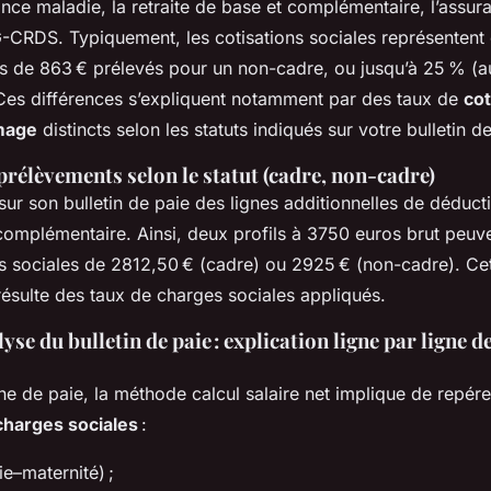
rance maladie, la retraite de base et complémentaire, l’ass
G-CRDS. Typiquement, les cotisations sociales représentent
rès de 863 € prélevés pour un non-cadre, ou jusqu’à 25 % (a
Ces différences s’expliquent notamment par des taux de
cot
mage
distincts selon les statuts indiqués sur votre bulletin d
prélèvements selon le statut (cadre, non-cadre)
sur son bulletin de paie des lignes additionnelles de déduc
 complémentaire. Ainsi, deux profils à 3750 euros brut peuve
ns sociales de 2812,50 € (cadre) ou 2925 € (non-cadre). Cet
résulte des taux de charges sociales appliqués.
lyse du bulletin de paie : explication ligne par ligne 
che de paie, la méthode calcul salaire net implique de repér
charges sociales
:
e–maternité) ;