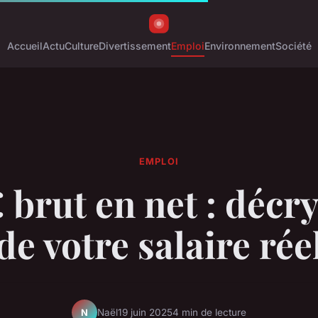
Accueil
Actu
Culture
Divertissement
Emploi
Environnement
Société
EMPLOI
 brut en net : décr
de votre salaire rée
Naël
19 juin 2025
4 min de lecture
N