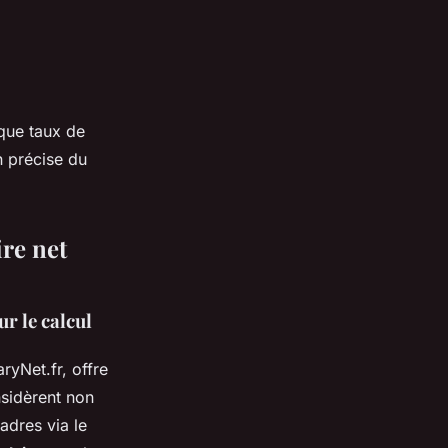
que taux de
n précise du
ire net
r le calcul
ryNet.fr, offre
nsidèrent non
adres via le