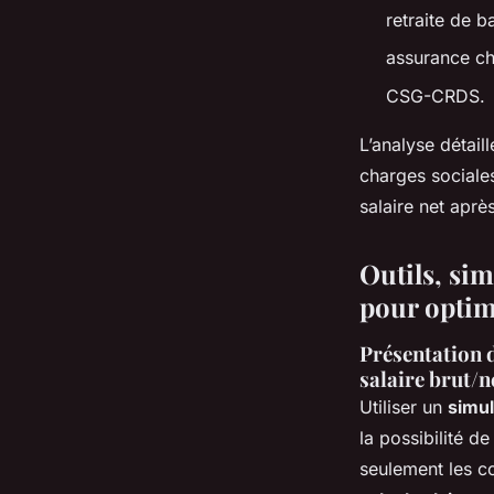
retraite de b
assurance c
CSG-CRDS.
L’analyse détai
charges sociales
salaire net aprè
Outils, sim
pour optim
Présentation d
salaire brut/n
Utiliser un
simul
la possibilité de
seulement les co