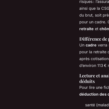
risques : l’assu
ainsi que la CS
du brut, soit p
pour un cadre. 
retraite
et
chô
Différence de 
Un
cadre
verra 
pour la retraite
après cotisatio
d’environ 113 € 
Lecture et ana
déduits
Pour lire une fi
déduction des 
santé (maladi