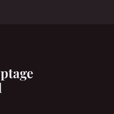
yptage
l