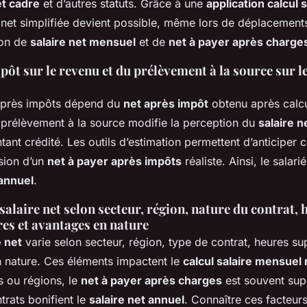
et cadre
et d’autres statuts. Grâce à une
application calcul s
net simplifiée devient possible, même lors de déplacements, 
ion de
salaire net mensuel
et de
net à payer après charge
pôt sur le revenu et du prélèvement à la source sur 
 après impôts dépend du
net après impôt
obtenu après calcu
 prélèvement à la source modifie la perception du
salaire n
tant crédité. Les outils d’estimation permettent d’anticiper
ision d’un
net à payer après impôts
réaliste. Ainsi, le salar
 annuel
.
salaire net selon secteur, région, nature du contrat, 
es et avantages en nature
e net
varie selon secteur, région, type de contrat, heures s
 nature. Ces éléments impactent le
calcul salaire mensuel 
s ou régions, le
net à payer après charges
est souvent supé
trats bonifient le
salaire net annuel
. Connaître ces facteurs